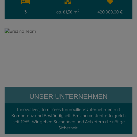
2
3
ca. 81,38 m
420.000,00 €
UNSER UNTERNEHMEN
Innovatives, familiäres Immobilien-Unternehmen mit
Kompetenz und Beständigkeit! Brezina besteht erfolgreich
seit 1965. Wir geben
Suchenden
und
Anbietern
die nötige
Sicherheit.