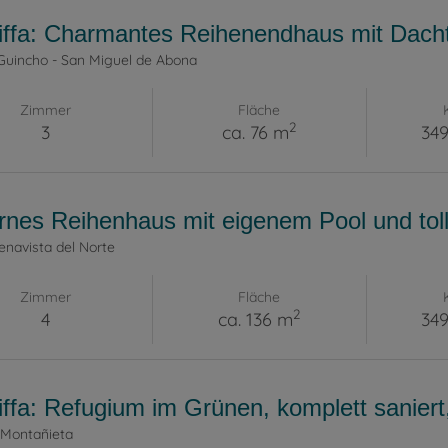
iffa: Charmantes Reihenendhaus mit Dach
 Guincho - San Miguel de Abona
Zimmer
Fläche
2
3
ca. 76 m
349
nes Reihenhaus mit eigenem Pool und toll
navista del Norte
Zimmer
Fläche
2
4
ca. 136 m
349
iffa: Refugium im Grünen, komplett saniert
 Montañieta