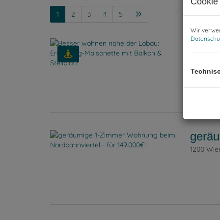
Cookie 
1
2
3
4
5
Wir verwen
Datenschu
Besse
1220 Wie
Technis
geräu
1200 Wie