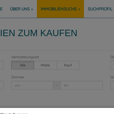
E
ÜBER UNS
IMMOBILIENSUCHE
SUCHPROFIL
LIEN ZUM KAUFEN
Vermarktungsart
Ob
Alle
Miete
Kauf
Zimmer
Wo
-