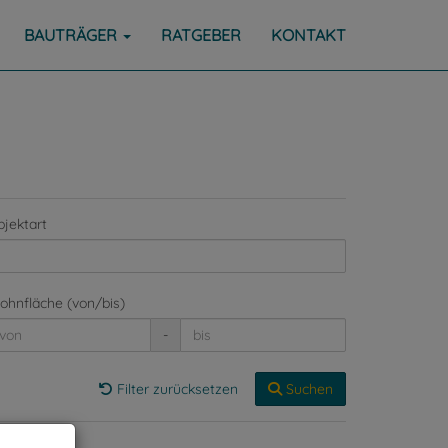
BAUTRÄGER
RATGEBER
KONTAKT
jektart
hnfläche (von/bis)
-
Filter zurücksetzen
Suchen