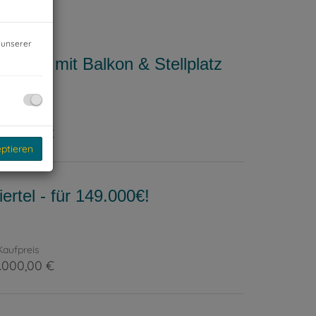
 unserer
nette mit Balkon & Stellplatz
Kaufpreis
.900,00 €
eptieren
tel - für 149.000€!
Kaufpreis
.000,00 €