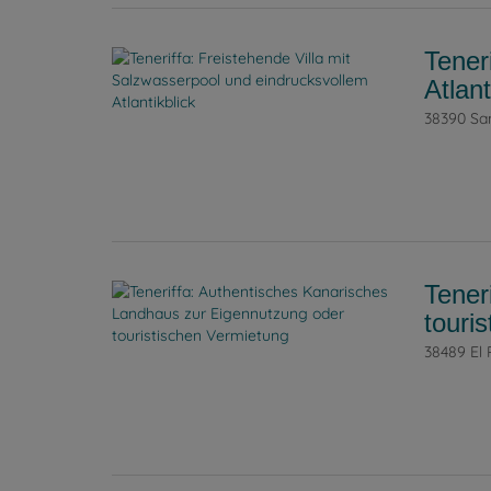
Tener
Atlant
38390 Sa
Tener
touri
38489 El 