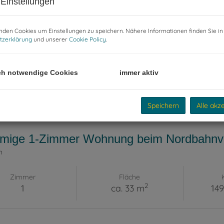
Einstellungen
den Cookies um Einstellungen zu speichern. Nähere Informationen finden Sie in
tzerklärung
und unserer
Cookie Policy
.
r wohnen nahe der Lobau: Erstbezug-Maiso
n
, Telephonweg 261 / 6
ch notwendige Cookies
immer aktiv
Zimmer
Fläche
2
3
ca. 74,27 m
349
Speichern
Alle akz
mige 1-Zimmer Wohnung beim Nordbahnvier
n
Zimmer
Fläche
2
1
ca. 33 m
149