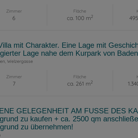
Zimmer
Fläche
2
6
ca. 100 m
495
Villa mit Charakter. Eine Lage mit Geschicht
legierter Lage nahe dem Kurpark von Baden
den
, Welzergasse
Zimmer
Fläche
2
7
ca. 261 m
1.3
ENE GELEGENHEIT AM FUSSE DES KAH
grund zu kaufen + ca. 2500 qm anschließe
grund zu übernehmen!
n