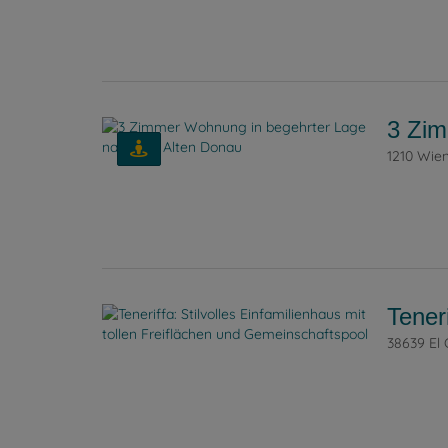
3 Zim
1210 Wie
Tener
38639 El