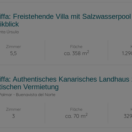
iffa: Freistehende Villa mit Salzwasserpoo
ikblick
nta Úrsula
Zimmer
Fläche
2
5,5
ca. 358 m
1.29
iffa: Authentisches Kanarisches Landhaus
stischen Vermietung
Palmar - Buenavista del Norte
Zimmer
Fläche
2
3
ca. 70 m
329