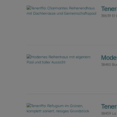
Tener
38639 El
Moder
38480 Bue
Tener
38459 La