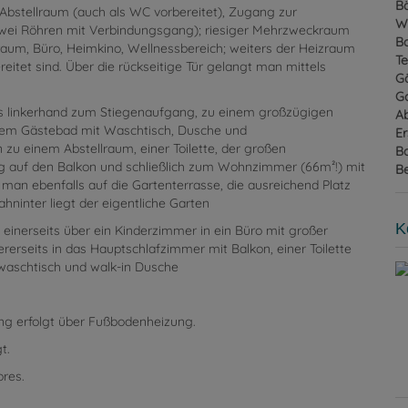
B
Abstellraum (auch als WC vorbereitet), Zugang zur
W
zwei Röhren mit Verbindungsgang); riesiger Mehrzweckraum
B
ohnraum, Büro, Heimkino, Wellnessbereich; weiters der Heizraum
Te
itet sind. Über die rückseitige Tür gelangt man mittels
G
G
 linkerhand zum Stiegenaufgang, zu einem großzügigen
A
nem Gästebad mit Waschtisch, Dusche und
Er
u einem Abstellraum, einer Toilette, der großen
B
g auf den Balkon und schließlich zum Wohnzimmer (66m²!) mit
B
an ebenfalls auf die Gartenterrasse, die ausreichend Platz
dahninter liegt der eigentliche Garten
K
s einerseits über ein Kinderzimmer in ein Büro mit großer
erseits in das Hauptschlafzimmer mit Balkon, einer Toilette
aschtisch und walk-in Dusche
ng erfolgt über Fußbodenheizung.
t.
ores.