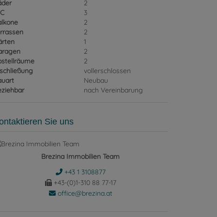
äder
2
C
3
alkone
2
rrassen
2
ärten
1
aragen
2
bstellräume
2
schließung
vollerschlossen
auart
Neubau
eziehbar
nach Vereinbarung
ontaktieren Sie uns
Brezina Immobilien Team
+43 1 3108877
+43-(0)1-310 88 77-17
office@brezina.at