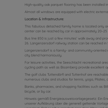
High-quality oak parquet flooring has been installed i
Almost all windows are equipped with electric external 
Location & Infrastructure:
This fabulous detached family home is located only a
center can be reached by car in approximately 20–25
Bus line 850 is just a few minutes’ walk away and pro
26. Langenzersdorf railway station can be reached in 
Langenzersdorf is a family- and community-oriented m
city blend harmoniously.
For leisure activities, the Seeschlacht recreational a
cycling path as well as Bisamberg provide excellent opt
The golf clubs Tuttendörfl and Tuttenhof are reachable
numerous clubs and studios for tennis, yoga, Pilates,
Banks, pharmacies, and shopping facilities such as Bill
bicycle, or by car.
Hinweis gemäß Energieausweisvorlagegesetz: Ein En
unserer Aufklärung über die generell geltende Vorlage