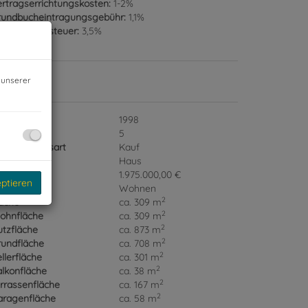
rtragserrichtungskosten:
1-2%
rundbucheintragungsgebühr:
1,1%
runderwerbsteuer:
3,5%
 unserer
ckdaten
jektnr.
1998
immer
5
ermarktungsart
Kauf
jektart
Haus
ufpreis
1.975.000,00 €
eptieren
utzungsart
Wohnen
2
äche
ca. 309 m
2
ohnfläche
ca. 309 m
2
tzfläche
ca. 873 m
2
rundfläche
ca. 708 m
2
llerfläche
ca. 301 m
2
lkonfläche
ca. 38 m
2
rrassenfläche
ca. 167 m
2
aragenfläche
ca. 58 m