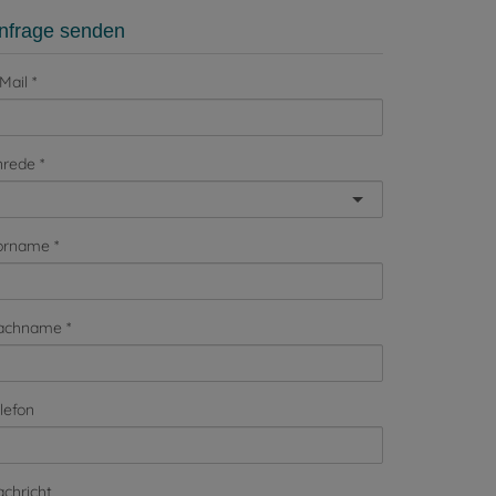
nfrage senden
Mail
nrede
orname
achname
lefon
chricht