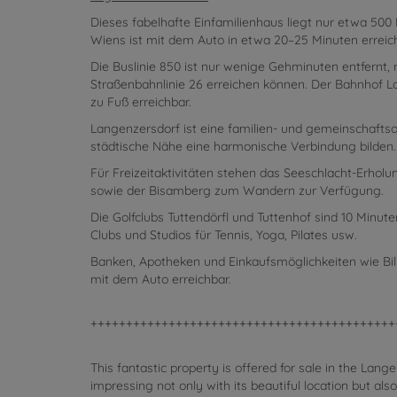
Dieses fabelhafte Einfamilienhaus liegt nur etwa 50
Wiens ist mit dem Auto in etwa 20–25 Minuten erreic
Die Buslinie 850 ist nur wenige Gehminuten entfernt,
Straßenbahnlinie 26 erreichen können. Der Bahnhof L
zu Fuß erreichbar.
Langenzersdorf ist eine familien- und gemeinschaftso
städtische Nähe eine harmonische Verbindung bilden.
Für Freizeitaktivitäten stehen das Seeschlacht-Erh
sowie der Bisamberg zum Wandern zur Verfügung.
Die Golfclubs Tuttendörfl und Tuttenhof sind 10 Minut
Clubs und Studios für Tennis, Yoga, Pilates usw.
Banken, Apotheken und Einkaufsmöglichkeiten wie Bill
mit dem Auto erreichbar.
+++++++++++++++++++++++++++++++++++++++++++
This fantastic property is offered for sale in the Lan
impressing not only with its beautiful location but also