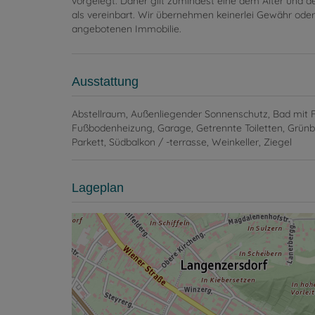
vorgelegt. Daher gilt zumindest eine dem Alter und 
als vereinbart. Wir übernehmen keinerlei Gewähr oder 
angebotenen Immobilie.
Ausstattung
Abstellraum
Außenliegender Sonnenschutz
Bad mit 
Fußbodenheizung
Garage
Getrennte Toiletten
Grünb
Parkett
Südbalkon / -terrasse
Weinkeller
Ziegel
Lageplan