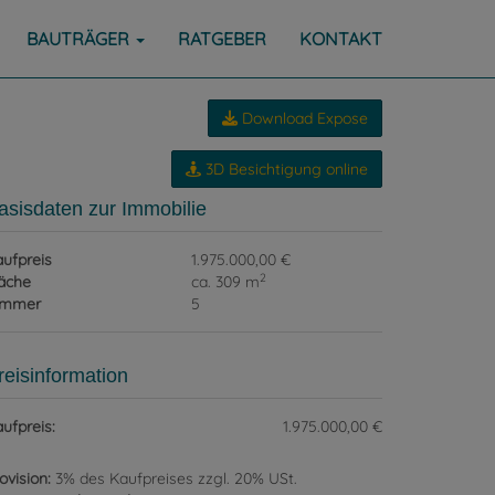
BAUTRÄGER
RATGEBER
KONTAKT
Download Expose
3D Besichtigung online
asisdaten zur Immobilie
ufpreis
1.975.000,00 €
2
äche
ca. 309 m
immer
5
reisinformation
ufpreis:
1.975.000,00 €
ovision:
3% des Kaufpreises zzgl. 20% USt.