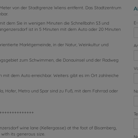
0 Meter von der Stadtgrenze Wiens entfernt. Das Stadtzentrum
A
hbar.
E-
 mit dem Sie in wenigen Minuten die Schnellbahn S3 und
angenzersdorf ist in 5 Minuten mit dem Auto oder 20 Minuten
rientierte Marktgemeinde, in der Natur, Weinkultur und
A
olungsgebiet zum Schwimmen, die Donauinsel und der Radweg
V
en mit dem Auto erreichbar. Weiters gibt es im Ort zahlreiche
a, Hofer, Metro und Spar sind zu Fuß, mit dem Fahrrad oder
N
++++++++++++++
Te
genzersdorf wine lane (Kellergasse) at the foot of Bisamberg,
 with its generous size.
Na