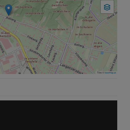
Tiles ©
basemap.at