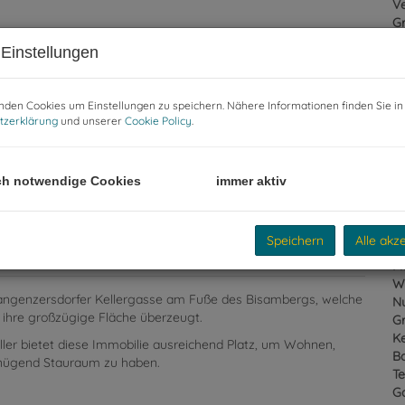
Ve
G
G
Einstellungen
den Cookies um Einstellungen zu speichern. Nähere Informationen finden Sie in
E
tzerklärung
und unserer
Cookie Policy
.
Garten
Ob
Z
ch notwendige Cookies
immer aktiv
V
Ob
Ka
Speichern
Alle akz
N
Fl
W
Langenzersdorfer Kellergasse am Fuße des Bisambergs, welche
Nu
 ihre großzügige Fläche überzeugt.
G
Ke
ller bietet diese Immobilie ausreichend Platz, um Wohnen,
Ba
enügend Stauraum zu haben.
Te
G