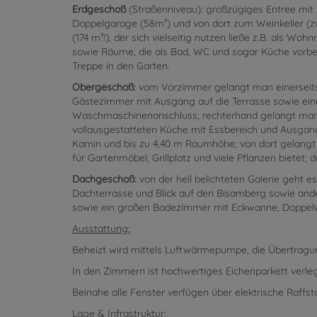
Erdgeschoß
(Straßenniveau): großzügiges Entree mit 
Doppelgarage (58m²) und von dort zum Weinkeller (
(174 m²!), der sich vielseitig nutzen ließe z.B. als W
sowie Räume, die als Bad, WC und sogar Küche vorbere
Treppe in den Garten.
Obergeschoß:
vom Vorzimmer gelangt man einerseits
Gästezimmer mit Ausgang auf die Terrasse sowie ei
Waschmaschinenanschluss; rechterhand gelangt man z
vollausgestatteten Küche mit Essbereich und Ausgan
Kamin und bis zu 4,40 m Raumhöhe; von dort gelangt m
für Gartenmöbel, Grillplatz und viele Pflanzen bietet; 
Dachgeschoß:
von der hell belichteten Galerie geht e
Dachterrasse und Blick auf den Bisamberg sowie ander
sowie ein großen Badezimmer mit Eckwanne, Doppelw
Ausstattung:
Beheizt wird mittels Luftwärmepumpe, die Übertragu
In den Zimmern ist hochwertiges Eichenparkett verleg
Beinahe alle Fenster verfügen über elektrische Raffst
Lage & Infrastruktur: