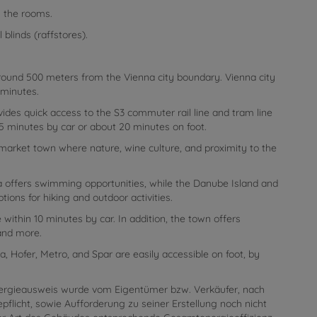
n the rooms.
blinds (raffstores).
round 500 meters from the Vienna city boundary. Vienna city
 minutes.
vides quick access to the S3 commuter rail line and tram line
5 minutes by car or about 20 minutes on foot.
arket town where nature, wine culture, and proximity to the
rea offers swimming opportunities, while the Danube Island and
ions for hiking and outdoor activities.
 within 10 minutes by car. In addition, the town offers
 and more.
a, Hofer, Metro, and Spar are easily accessible on foot, by
ergieausweis wurde vom Eigentümer bzw. Verkäufer, nach
pflicht, sowie Aufforderung zu seiner Erstellung noch nicht