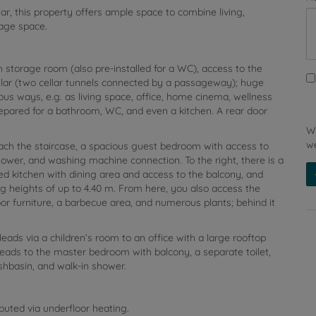
ar, this property offers ample space to combine living,
rage space.
 storage room (also pre-installed for a WC), access to the
llar (two cellar tunnels connected by a passageway); huge
ous ways, e.g. as living space, office, home cinema, wellness
prepared for a bathroom, WC, and even a kitchen. A rear door
Wi
we
each the staircase, a spacious guest bedroom with access to
ower, and washing machine connection. To the right, there is a
ped kitchen with dining area and access to the balcony, and
ling heights of up to 4.40 m. From here, you also access the
or furniture, a barbecue area, and numerous plants; behind it
 leads via a children’s room to an office with a large rooftop
leads to the master bedroom with balcony, a separate toilet,
hbasin, and walk-in shower.
buted via underfloor heating.