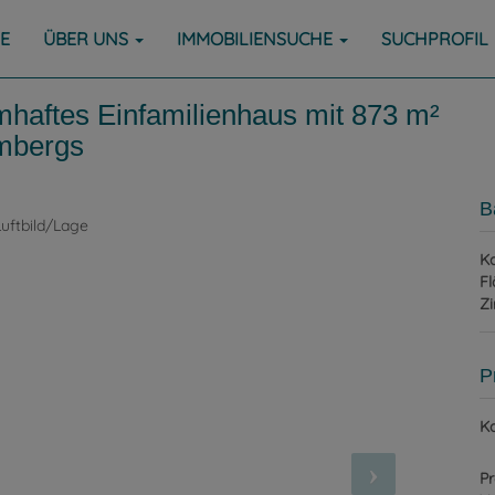
E
ÜBER UNS
IMMOBILIENSUCHE
SUCHPROFIL
umhaftes Einfamilienhaus mit 873 m²
mbergs
B
Ka
Fl
Z
P
Ka
Pr