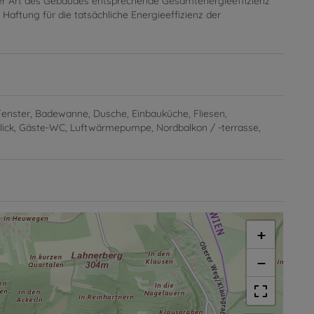
der Art des Gebäudes entsprechende Gesamtenergieeffizienz
Haftung für die tatsächliche Energieeffizienz der
Fenster
Badewanne
Dusche
Einbauküche
Fliesen
lick
Gäste-WC
Luftwärmepumpe
Nordbalkon / -terrasse
+
−