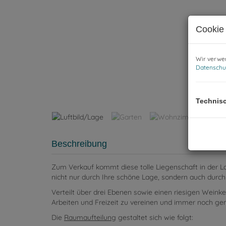
Cookie 
Wir verwen
Datenschu
Technis
Beschreibung
Zum Verkauf kommt diese tolle Liegenschaft in der 
nicht nur durch Ihre schöne Lage, sondern auch durch
Verteilt über drei Ebenen sowie einen riesigen Weinke
Arbeiten und Freizeit zu vereinen und immer noch g
Die
Raumaufteilung
gestaltet sich wie folgt: