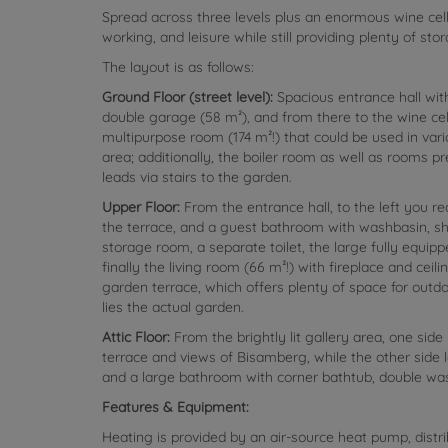
Spread across three levels plus an enormous wine cell
working, and leisure while still providing plenty of sto
The layout is as follows:
Ground Floor (street level):
Spacious entrance hall with
double garage (58 m²), and from there to the wine ce
multipurpose room (174 m²!) that could be used in vari
area; additionally, the boiler room as well as rooms 
leads via stairs to the garden.
Upper Floor:
From the entrance hall, to the left you r
the terrace, and a guest bathroom with washbasin, sh
storage room, a separate toilet, the large fully equip
finally the living room (66 m²!) with fireplace and cei
garden terrace, which offers plenty of space for outdo
lies the actual garden.
Attic Floor:
From the brightly lit gallery area, one side
terrace and views of Bisamberg, while the other side 
and a large bathroom with corner bathtub, double was
Features & Equipment:
Heating is provided by an air-source heat pump, distri