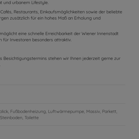
t zu den gefragtesten Wohnlagen der Stadt und verbindet
ät und urbanem Lifestyle.
afés, Restaurants, Einkaufsmöglichkeiten sowie der beliebte
rgen zusätzlich für ein hohes Maß an Erholung und
öglicht eine schnelle Erreichbarkeit der Wiener Innenstadt
 für Investoren besonders attraktiv.
s Besichtigungstermins stehen wir Ihnen jederzeit gerne zur
.
blick
Fußbodenheizung
Luftwärmepumpe
Massiv
Parkett
Steinboden
Toilette