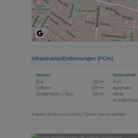
Infrastruktur/Entfernungen (POIs)
Verkehr
Gesundheit
Bus
50 m
Arzt
U-Bahn
225 m
Apotheke
Straßenbahn / Bus
100 m
Klinik
Krankenhau
Angaben Entfernung Luftlinie / Quelle: OpenStreetMap