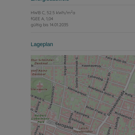
Energieausweis
2
HWB
C, 52.5 kWh/m
a
fGEE
A, 1,04
gültig bis
14.01.2035
Lageplan