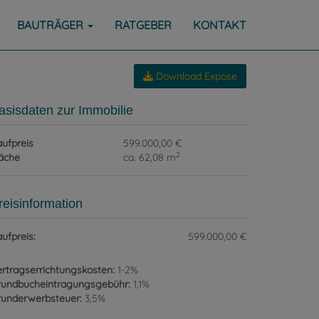
BAUTRÄGER
RATGEBER
KONTAKT
Download Expose
asisdaten zur Immobilie
ufpreis
599.000,00 €
2
äche
ca. 62,08 m
reisinformation
ufpreis:
599.000,00 €
rtragserrichtungskosten:
1-2%
rundbucheintragungsgebühr:
1,1%
runderwerbsteuer:
3,5%