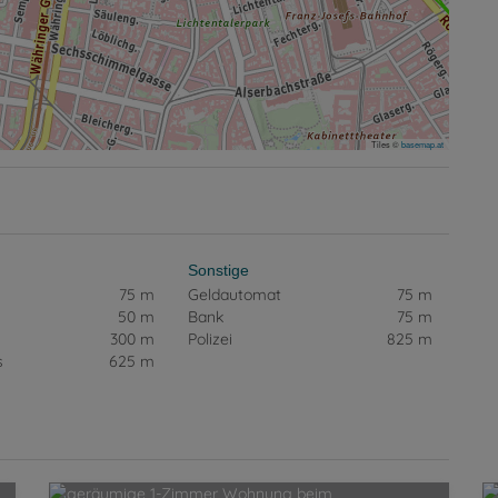
Tiles ©
basemap.at
Sonstige
75 m
Geldautomat
75 m
50 m
Bank
75 m
300 m
Polizei
825 m
s
625 m