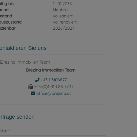
ltig bis
14.01.2035
auart
Neubau
ustand
vollsaniert
auszustand
vollrenoviert
eziehbar
2026/2027
ontaktieren Sie uns
Brezina Immobilien Team
+43 1 3108877
+43-(0)1-310 88 77-17
office@brezina.at
nfrage senden
Mail