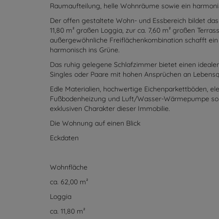
verbindet klassischen Wiener Altbaucharme mit mo
Mit einer Wohnfläche von ca. 62,00 m² überzeugt di
Raumaufteilung, helle Wohnräume sowie ein harmonis
Der offen gestaltete Wohn- und Essbereich bildet da
11,80 m² großen Loggia, zur ca. 7,60 m² großen Terra
außergewöhnliche Freiflächenkombination schafft ei
harmonisch ins Grüne.
Das ruhig gelegene Schlafzimmer bietet einen ideale
Singles oder Paare mit hohen Ansprüchen an Lebensqu
Edle Materialien, hochwertige Eichenparkettböden, e
Fußbodenheizung und Luft/Wasser-Wärmepumpe sorg
exklusiven Charakter dieser Immobilie.
Die Wohnung auf einen Blick
Eckdaten
Wohnfläche
ca. 62,00 m²