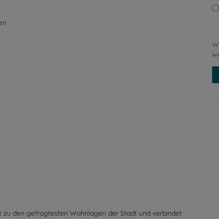
Wi
en
we