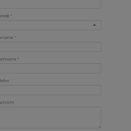
nrede
orname
achname
lefon
chricht