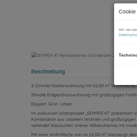
Cookie 
Wir verwen
Datenschu
Au
Technis
Beschreibung
2-Zimmer-Gartenwohnung mit 62,00 m² Wohnfläche, Lo
Stilvolle Erdgeschosswohnung mit großzügigen Freifl
Elegant. Grün. Urban.
Im exklusiven Wohnprojekt „SEMPER 47“ präsentiert 
Kombination aus urbanem Wohnen und großzügigen pri