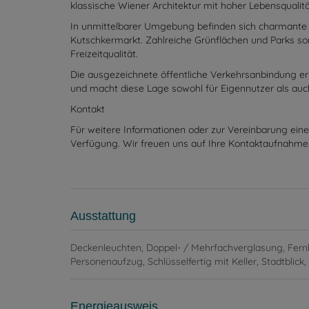
Lagebeschreibung
Die Semperstraße im 18. Wiener Gemeindebezirk zähl
klassische Wiener Architektur mit hoher Lebensqualit
In unmittelbarer Umgebung befinden sich charmante C
Kutschkermarkt. Zahlreiche Grünflächen und Parks so
Freizeitqualität.
Die ausgezeichnete öffentliche Verkehrsanbindung erm
und macht diese Lage sowohl für Eigennutzer als auch
Kontakt
Für weitere Informationen oder zur Vereinbarung eine
Verfügung. Wir freuen uns auf Ihre Kontaktaufnahme
Ausstattung
Deckenleuchten
Doppel- / Mehrfachverglasung
Fern
Personenaufzug
Schlüsselfertig mit Keller
Stadtblick