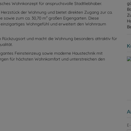
gü
dernem Wohnkomfort auf höchstem Niveau.
B
ese Erstbezugswohnung durch eine durchdachte
Z
ches Wohnkonzept für anspruchsvolle Stadtliebhaber.
H
B
s Herzstück der Wohnung und bietet direkten Zugang zur ca.
sse sowie zum ca. 30,70 m² großen Eigengarten. Diese
n einzigartiges Wohngefühl und erweitert den Wohnraum
K
n Rückzugsort und macht die Wohnung besonders attraktiv für
alität.
legantes Feinsteinzeug sowie moderne Haustechnik mit
en für höchsten Wohnkomfort und unterstreichen den
A
E-