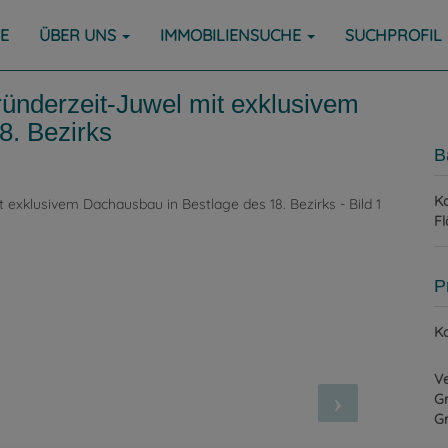
E
ÜBER UNS
IMMOBILIENSUCHE
SUCHPROFIL
ünderzeit-Juwel mit exklusivem
8. Bezirks
B
Ka
Fl
P
Ka
Ve
G
G