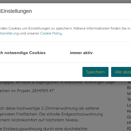
Einstellungen
E
den Cookies um Einstellungen zu speichern. Nähere Informationen finden Sie in
Ob
tzerklärung
und unserer
Cookie Policy
.
V
Ob
Ka
ßenansicht
N
ch notwendige Cookies
immer aktiv
Fl
W
Ga
Speichern
Alle akz
Lo
Te
B
W
ggia, Terrasse & Eigengarten in exklusiver Währinger Lage
Te
L
ächen im Projekt „SEMPER 47“
Ke
G
H
sich diese hochwertige 2-Zimmerwohnung als seltene
f
vaten Freiflächen. Die stilvolle Erdgeschosswohnung