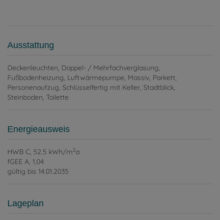
Ausstattung
Deckenleuchten
Doppel- / Mehrfachverglasung
Fußbodenheizung
Luftwärmepumpe
Massiv
Parkett
Personenaufzug
Schlüsselfertig mit Keller
Stadtblick
Steinboden
Toilette
Energieausweis
2
HWB
C, 52.5 kWh/m
a
fGEE
A, 1,04
gültig bis
14.01.2035
Lageplan