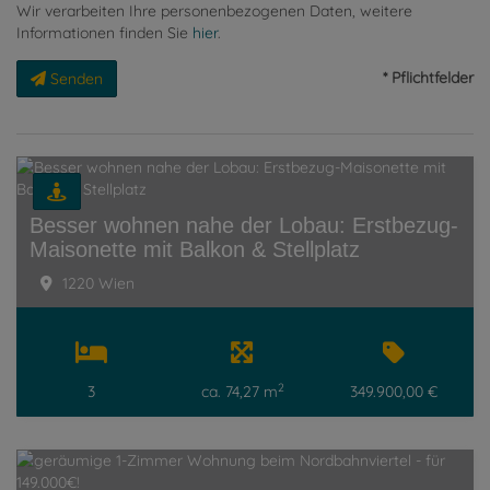
Wir verarbeiten Ihre personenbezogenen Daten, weitere
Informationen finden Sie
hier
.
* Pflichtfelder
Senden
Besser wohnen nahe der Lobau: Erstbezug-
Maisonette mit Balkon & Stellplatz
1220 Wien
2
3
ca. 74,27 m
349.900,00 €