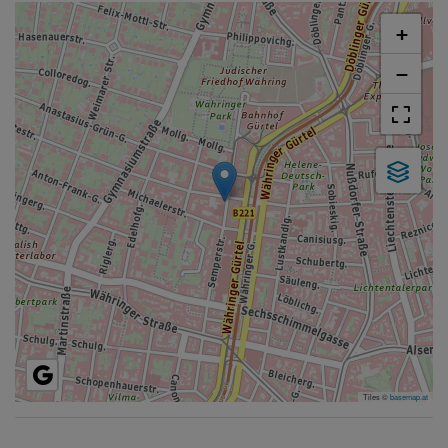
+
−
Tiles ©
basemap.at