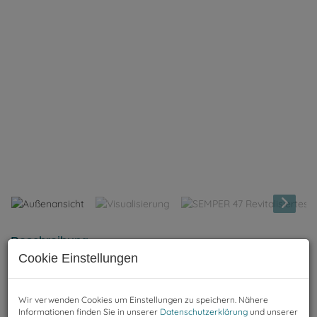
Außenansicht
Beschreibung
Cookie Einstellungen
Wir verwenden Cookies um Einstellungen zu speichern. Nähere
Informationen finden Sie in unserer
Datenschutzerklärung
und unserer
3-Zimmer-Erstbezug mit 73,25 m² Wohnfläche im 1.