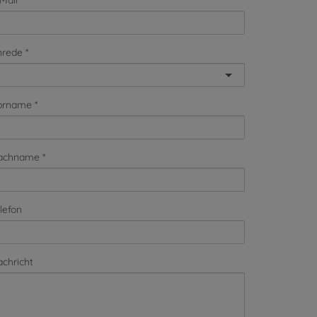
Mail
nrede
orname
achname
lefon
chricht