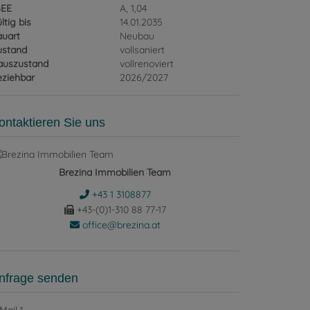
GEE
A, 1,04
ltig bis
14.01.2035
auart
Neubau
ustand
vollsaniert
auszustand
vollrenoviert
eziehbar
2026/2027
ontaktieren Sie uns
Brezina Immobilien Team
+43 1 3108877
+43-(0)1-310 88 77-17
office@brezina.at
nfrage senden