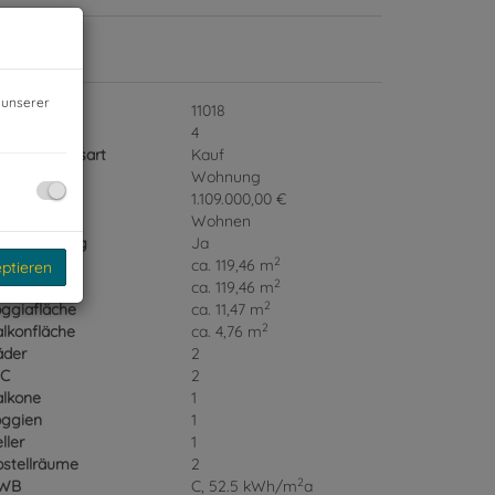
ckdaten
 unserer
jektnr.
11018
immer
4
ermarktungsart
Kauf
jektart
Wohnung
ufpreis
1.109.000,00 €
utzungsart
Wohnen
hlüsselfertig
Ja
2
äche
ca. 119,46 m
eptieren
2
ohnfläche
ca. 119,46 m
2
ggiafläche
ca. 11,47 m
2
lkonfläche
ca. 4,76 m
äder
2
C
2
alkone
1
oggien
1
ller
1
bstellräume
2
2
WB
C, 52.5 kWh/m
a