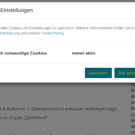
Einstellungen
E
den Cookies um Einstellungen zu speichern. Nähere Informationen finden Sie in
Ob
tzerklärung
und unserer
Cookie Policy
.
Z
V
Ob
ßenansicht
ch notwendige Cookies
immer aktiv
Ka
N
Sc
Fl
Speichern
Alle akz
W
Lo
Ba
B
W
B
a & Balkon im 3. Obergeschoss in exklusiver Währinger Lage
L
r im Projekt „SEMPER 47“
Ke
A
H