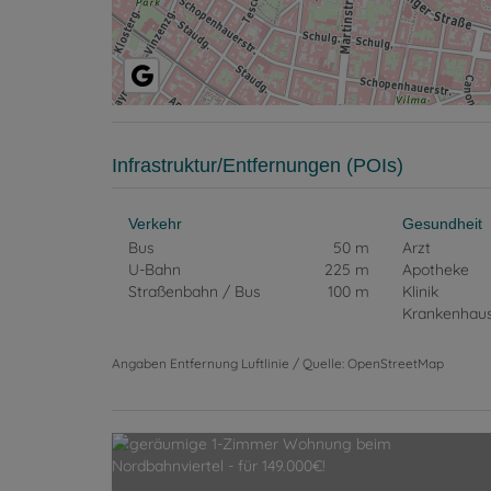
Infrastruktur/Entfernungen (POIs)
Verkehr
Gesundheit
Bus
50 m
Arzt
U-Bahn
225 m
Apotheke
Straßenbahn / Bus
100 m
Klinik
Krankenhau
Angaben Entfernung Luftlinie / Quelle: OpenStreetMap