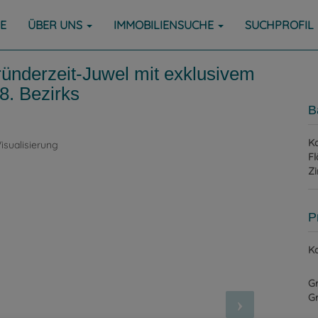
E
ÜBER UNS
IMMOBILIENSUCHE
SUCHPROFIL
ünderzeit-Juwel mit exklusivem
8. Bezirks
B
Ka
Fl
Z
P
Ka
G
G