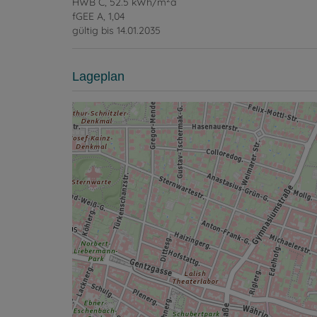
HWB
C, 52.5 kWh/m
a
fGEE
A, 1,04
gültig bis
14.01.2035
Lageplan