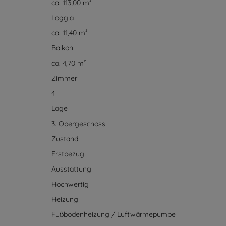
ca. 113,00 m²
Loggia
ca. 11,40 m²
Balkon
ca. 4,70 m²
Zimmer
4
Lage
3. Obergeschoss
Zustand
Erstbezug
Ausstattung
Hochwertig
Heizung
Fußbodenheizung / Luftwärmepumpe