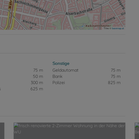
Tiles ©
basemap.at
Sonstige
75 m
Geldautomat
75 m
50 m
Bank
75 m
300 m
Polizei
825 m
s
625 m