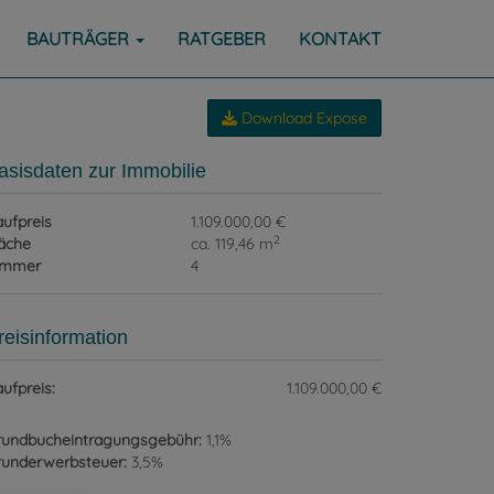
BAUTRÄGER
RATGEBER
KONTAKT
Download Expose
asisdaten zur Immobilie
ufpreis
1.109.000,00 €
2
äche
ca. 119,46 m
immer
4
reisinformation
ufpreis:
1.109.000,00 €
rundbucheintragungsgebühr:
1,1%
runderwerbsteuer:
3,5%