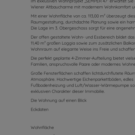
Im exklusiven Wohnprojekt „SEMPER 47“ erwartet Sie
Wiener Altbaucharme mit modernem Wohnkomfort und 
Mit einer Wohnfläche von ca. 113,00 m² überzeugt d
Raumgestaltung, durchdachte Planung sowie ein har
Die Lage im 3. Obergeschoss sorgt für eine angen
Der offen gestaltete Wohn- und Essbereich bildet da
11,40 m² großen Loggia sowie zum zusätzlichen Balkon
Wohnraum auf elegante Weise ins Freie und schaffen 
Die perfekt geplante 4-Zimmer-Aufteilung bietet viels
Familien, anspruchsvolle Paare oder modernes Wohn
Große Fensterflächen schaffen lichtdurchflutete Rä
Atmosphäre. Hochwertige Eichenparkettböden, edles
Fußbodenheizung und Luft/Wasser-Wärmepumpe sorg
exklusiven Charakter dieser Immobilie.
Die Wohnung auf einen Blick
Eckdaten
Wohnfläche