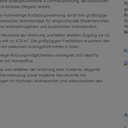
 eine außergewöhnliche 4-Zimmerwohnung, die klassischen
f
zeitloser Eleganz vereint.
gü
B
iese hochwertige Erstbezugswohnung durch ihre großzügige
Z
monisches Wohnkonzept für anspruchsvolle Stadtmenschen.
H
ehme Wohnatmosphäre und zusätzlichen Wohnkomfort.
B
s Herzstück der Wohnung und bietet direkten Zugang zur ca.
 mit ca. 4,70 m². Die großzügigen Freiflächen erweitern den
ein exklusives Wohngefühl mitten in Wien.
K
eitige Nutzungsmöglichkeiten und eignet sich ideal für
en mit Homeoffice.
ume und verleihen der Wohnung eine moderne, elegante
 Feinsteinzeug sowie moderne Haustechnik mit
en für höchsten Wohnkomfort und unterstreichen den
A