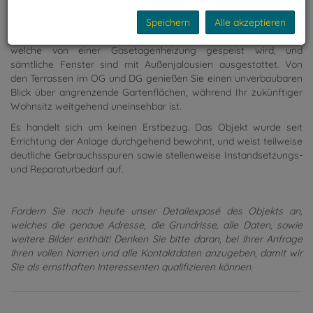
Galerie vor. Ein 5,65m² großes Kellerabteil sorgt für zusätzlichen
Speichern
Alle akzeptieren
Stauraum, und einen Kfz-Stellplatz können Sie optional zusätzlich
erwerben. Beheizt wird das Haus mittels Fußbodenheizung,
welche von einer Gasetagenheizung gespeist wird, und
sämtliche Fenster sind mit Außenjalousien ausgestattet. Von
den Terrassen im OG und DG genießen Sie einen unverbaubaren
Blick über angrenzende Gartenflächen, während Ihr zukünftiger
Wohnsitz weitgehend uneinsehbar ist.
Es handelt sich um keinen Erstbezug. Das Objekt wurde seit
Errichtung der Anlage durchgehend bewohnt, und weist teilweise
deutliche Gebrauchsspuren sowie stellenweise Instandsetzungs-
und Reparaturbedarf auf.
Fordern Sie noch heute unser Detailexposé des Objekts an,
welches die genaue Adresse, die Grundrisse, alle Daten, sowie
weitere Bilder enthält! Denken Sie bitte daran, bei Ihrer Anfrage
Ihren vollen Namen und alle Kontaktdaten anzugeben, damit wir
Sie als ernsthaften Interessenten qualifizieren können.