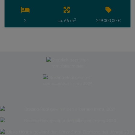
2
2
ca. 66 m
249.000,00 €