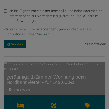
Ich bin
Eigentümer:in einer Immobilie
und habe Interesse an
Informationen zur Vermarktung (Beratung, Marktüberblick
oder Bewertung).
Wir verarbeiten Ihre personenbezogenen Daten, weitere
Informationen finden Sie
hier
.
* Pflichtfelder
Senden
geräumige 1-Zimmer Wohnung beim
Nordbahnviertel - für 149.000€!
1200 Wien