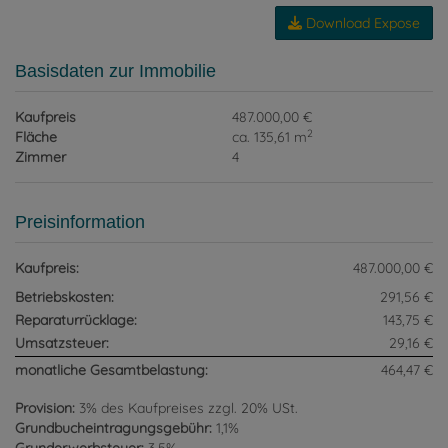
Download Expose
Basisdaten zur Immobilie
Kaufpreis
487.000,00 €
2
Fläche
ca. 135,61 m
Zimmer
4
Preisinformation
Kaufpreis:
487.000,00 €
Betriebskosten:
291,56 €
Reparaturrücklage:
143,75 €
Umsatzsteuer:
29,16 €
monatliche Gesamtbelastung:
464,47 €
Provision:
3% des Kaufpreises zzgl. 20% USt.
Grundbucheintragungsgebühr:
1,1%