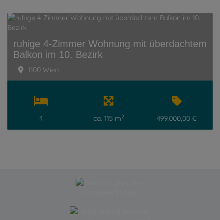
ruhige 4-Zimmer Wohnung mit überdachtem
Balkon im 10. Bezirk
1100 Wien
2
4
ca. 115 m
499.000,00 €