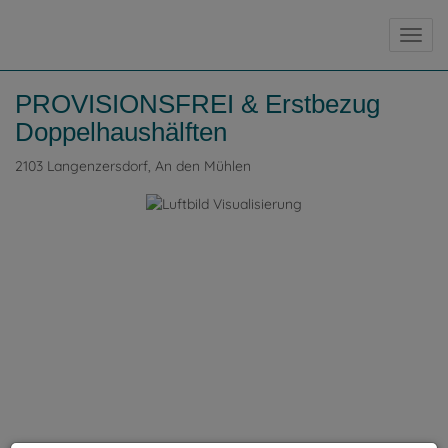
Navig
PROVISIONSFREI & Erstbezug
Doppelhaushälften
2103 Langenzersdorf
, An den Mühlen