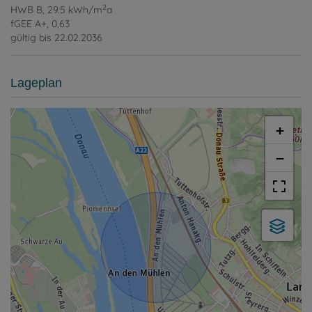
2
HWB
B, 29.5 kWh/m
a
fGEE
A+, 0,63
gültig bis
22.02.2036
Lageplan
+
−