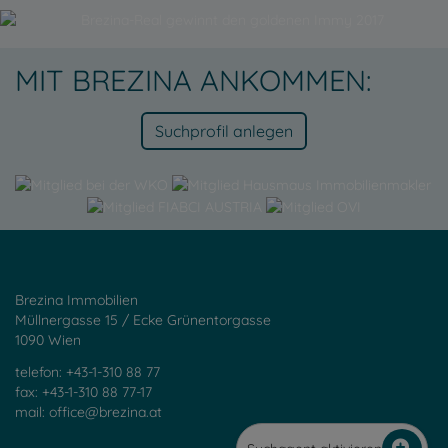
MIT BREZINA ANKOMMEN:
Suchprofil anlegen
Brezina Immobilien
Müllnergasse 15 / Ecke Grünentorgasse
1090 Wien
telefon: +43-1-310 88 77
fax: +43-1-310 88 77-17
mail:
office@brezina.at