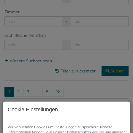
Zimmer
-
Wohnfläche (von/bis)
-
Weitere Suchoptionen
Filter zurücksetzen
Suchen
1
2
3
4
5
Standardsortierung
×
Cookie Einstellungen
Wir verwenden Cookies um Einstellungen zu speichern. Nähere
Informationen finden Sie in unserer
Datenschutzerklärung
und unserer