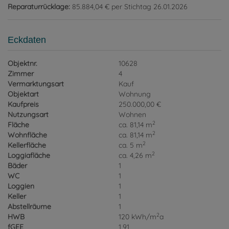
Reparaturrücklage:
85.884,04 € per Stichtag 26.01.2026
Eckdaten
Objektnr.
10628
Zimmer
4
Vermarktungsart
Kauf
Objektart
Wohnung
Kaufpreis
250.000,00 €
Nutzungsart
Wohnen
2
Fläche
ca. 81,14 m
2
Wohnfläche
ca. 81,14 m
2
Kellerfläche
ca. 5 m
2
Loggiafläche
ca. 4,26 m
Bäder
1
WC
1
Loggien
1
Keller
1
Abstellräume
1
2
HWB
120 kWh/m
a
fGEE
1,91