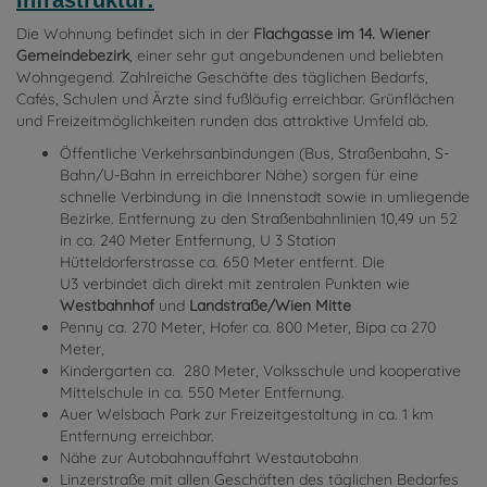
Infrastruktur:
Die Wohnung befindet sich in der
Flachgasse im 14. Wiener
Gemeindebezirk
, einer sehr gut angebundenen und beliebten
Wohngegend. Zahlreiche Geschäfte des täglichen Bedarfs,
Cafés, Schulen und Ärzte sind fußläufig erreichbar. Grünflächen
und Freizeitmöglichkeiten runden das attraktive Umfeld ab.
Öffentliche Verkehrsanbindungen (Bus, Straßenbahn, S-
Bahn/U-Bahn in erreichbarer Nähe) sorgen für eine
schnelle Verbindung in die Innenstadt sowie in umliegende
Bezirke. Entfernung zu den Straßenbahnlinien 10,49 un 52
in ca. 240 Meter Entfernung, U 3 Station
Hütteldorferstrasse ca. 650 Meter entfernt. Die
U3 verbindet dich direkt mit zentralen Punkten wie
Westbahnhof
und
Landstraße/Wien Mitte
Penny ca. 270 Meter, Hofer ca. 800 Meter, Bipa ca 270
Meter,
Kindergarten ca. 280 Meter, Volksschule und kooperative
Mittelschule in ca. 550 Meter Entfernung.
Auer Welsbach Park zur Freizeitgestaltung in ca. 1 km
Entfernung erreichbar.
Nähe zur Autobahnauffahrt Westautobahn
Linzerstraße mit allen Geschäften des täglichen Bedarfes