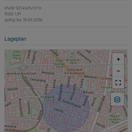
2
HWB
120 kWh/m
a
fGEE
1,91
gültig bis
18.05.2030
Lageplan
+
−