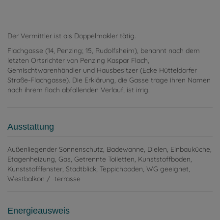
Der Vermittler ist als Doppelmakler tätig.
Flachgasse (14, Penzing; 15, Rudolfsheim), benannt nach dem
letzten Ortsrichter von Penzing Kaspar Flach,
Gemischtwarenhändler und Hausbesitzer (Ecke Hütteldorfer
Straße-Flachgasse). Die Erklärung, die Gasse trage ihren Namen
nach ihrem flach abfallenden Verlauf, ist irrig.
Ausstattung
Außenliegender Sonnenschutz
Badewanne
Dielen
Einbauküche
Etagenheizung
Gas
Getrennte Toiletten
Kunststoffboden
Kunststofffenster
Stadtblick
Teppichboden
WG geeignet
Westbalkon / -terrasse
Energieausweis