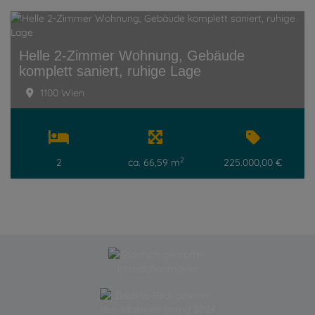
Helle 2-Zimmer Wohnung, Gebäude
komplett saniert, ruhige Lage
1100 Wien
2
2
ca. 66,59 m
225.000,00 €