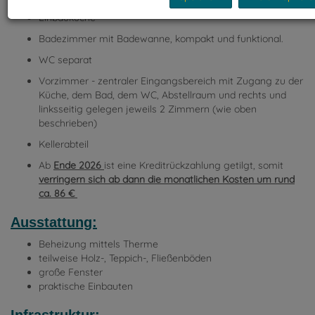
Einbauküche
Badezimmer mit Badewanne, kompakt und funktional.
WC separat
Vorzimmer - zentraler Eingangsbereich mit Zugang zu der
Küche, dem Bad, dem WC, Abstellraum und rechts und
linksseitig gelegen jeweils 2 Zimmern (wie oben
beschrieben)
Kellerabteil
Ab
Ende 2026
ist eine Kreditrückzahlung getilgt, somit
verringern sich ab dann die monatlichen Kosten um rund
ca. 86 €
Ausstattung:
Beheizung mittels Therme
teilweise Holz-, Teppich-, Fließenböden
große Fenster
praktische Einbauten