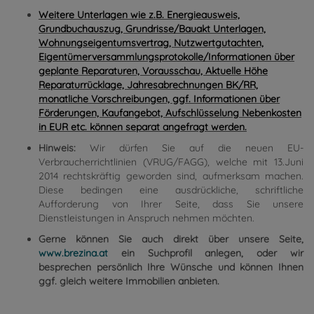
Weitere Unterlagen wie z.B. Energieausweis,
Grundbuchauszug, Grundrisse/Bauakt Unterlagen,
Wohnungseigentumsvertrag, Nutzwertgutachten,
Eigentümerversammlungsprotokolle/Informationen über
geplante Reparaturen, Vorausschau, Aktuelle Höhe
Reparaturrücklage, Jahresabrechnungen BK/RR,
monatliche Vorschreibungen, ggf. Informationen über
Förderungen, Kaufangebot, Aufschlüsselung Nebenkosten
in EUR etc. können separat angefragt werden.
Hinweis:
Wir dürfen Sie auf die neuen EU-
Verbraucherrichtlinien (VRUG/FAGG), welche mit 13.Juni
2014 rechtskräftig geworden sind, aufmerksam machen.
Diese bedingen eine ausdrückliche, schriftliche
Aufforderung von Ihrer Seite, dass Sie unsere
Dienstleistungen in Anspruch nehmen möchten.
Gerne können Sie auch direkt über unsere Seite,
www.brezina.at
ein Suchprofil anlegen, oder wir
besprechen persönlich Ihre Wünsche und können Ihnen
ggf. gleich weitere Immobilien anbieten.