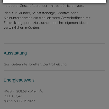
Mit dem entsprechenden Investment entsteht hier ein individuell
nutzbarer Geschäftsstandort mit persönlicher Note.
Ideal für Gründer, Selbstständige, Kreative oder
Kleinunternehmer, die eine leistbare Gewerbefläche mit
Entwicklungspotenzial suchen und ihre eigenen Ideen
verwirklichen möchten.
Ausstattung
Gas
Getrennte Toiletten
Zentralheizung
Energieausweis
2
HWB
F, 208.68 kWh/m
a
fGEE
C, 1,49
gültig bis
13.03.2029