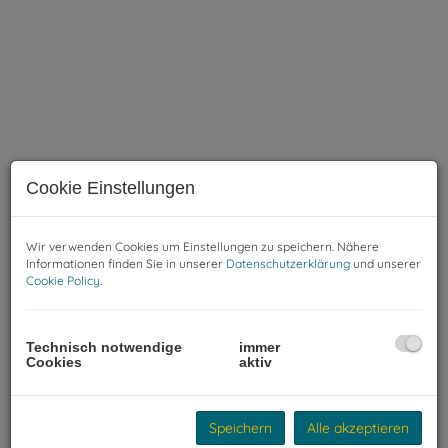
Innenansicht
Cookie Einstellungen
Wir verwenden Cookies um Einstellungen zu speichern. Nähere
Informationen finden Sie in unserer
Datenschutzerklärung
und unserer
Cookie Policy
.
Beschreibung
Dieses Geschäftslokal in ruhiger Innenhoflage bietet vielfältige
Technisch notwendige
immer
Nutzungsmöglichkeiten und viel Potenzial für individuelle Ideen.
Cookies
aktiv
Ob als Atelier, Lager, Studio, Büro, Praxis oder kleines
Geschäftslokal – die Räumlichkeiten lassen sich flexibel an
unterschiedliche Nutzungskonzepte anpassen.
Speichern
Alle akzeptieren