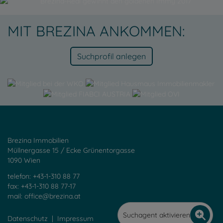
MIT BREZINA ANKOMMEN:
Suchprofil anlegen
Brezina Immobilien
Müllnergasse 15 / Ecke Grünentorgasse
1090 Wien
telefon: +43-1-310 88 77
fax: +43-1-310 88 77-17
mail:
office@brezina.at
Suchagent aktivieren
Datenschutz
|
Impressum