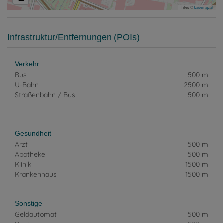
Tiles ©
basemap.at
Infrastruktur/Entfernungen (POIs)
Verkehr
Bus
500 m
U-Bahn
2500 m
Straßenbahn / Bus
500 m
Gesundheit
Arzt
500 m
Apotheke
500 m
Klinik
1500 m
Krankenhaus
1500 m
Sonstige
Geldautomat
500 m