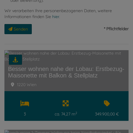
oder Bewertung).
Wir verarbeiten Ihre personenbezogenen Daten, weitere
Informationen finden Sie
hier
.
* Pflichtfelder
Senden
Besser wohnen nahe der Lobau: Erstbezug-
Maisonette mit Balkon & Stellplatz
1220 Wien
2
3
ca. 74,27 m
349.900,00 €