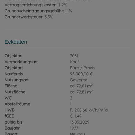
Vertragserrichtungskosten:
1-2%
Grundbucheintragungsgebühr:
1,1%
Grunderwerbsteuer:
3,5%
Eckdaten
Objektnr.
7031
Vermarktungsart
Kauf
Objektart
Büro / Praxis
Kaufpreis
95.000,00 €
Nutzungsart
Gewerbe
2
Fläche
ca. 72,81 m
2
Nutzfläche
ca. 72,81 m
WC
2
Abstellräume
1
2
HWB
F, 208.68 kWh/m
a
fGEE
C, 1,49
gültig bis
13.03.2029
Baujahr
1977
Bauart
Neubau