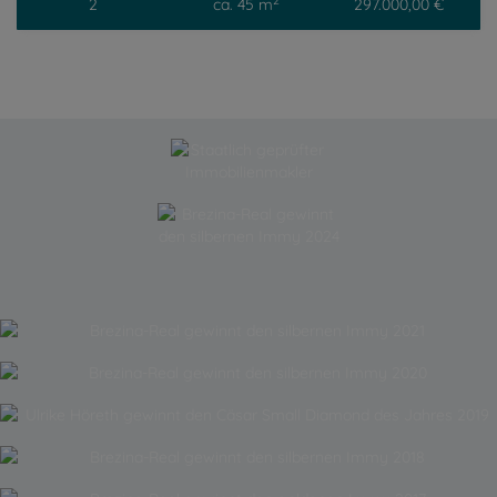
2
2
ca. 45 m
297.000,00 €