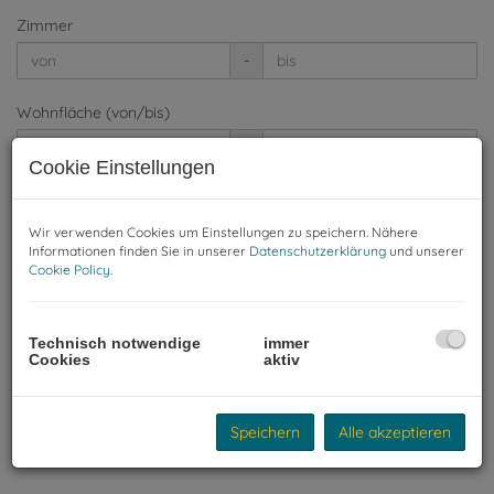
Zimmer
-
Wohnfläche (von/bis)
-
Cookie Einstellungen
Weitere Suchoptionen
Wir verwenden Cookies um Einstellungen zu speichern. Nähere
Filter zurücksetzen
Suchen
Informationen finden Sie in unserer
Datenschutzerklärung
und unserer
Cookie Policy
.
Technisch notwendige
immer
Cookies
aktiv
DONAUBLICK: EXKLUSIVER
TERRASSENTRAUM MIT OST-WEST-
AUSRICHTUNG IN DER KUCHELAU
Speichern
Alle akzeptieren
1190 Wien