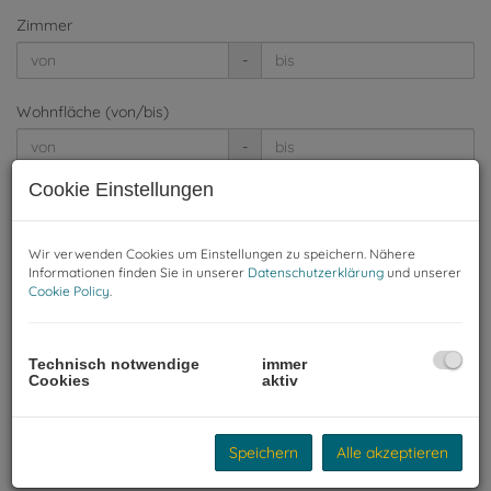
Zimmer
-
Wohnfläche (von/bis)
-
Cookie Einstellungen
Weitere Suchoptionen
Filter zurücksetzen
Suchen
Wir verwenden Cookies um Einstellungen zu speichern. Nähere
Informationen finden Sie in unserer
Datenschutzerklärung
und unserer
Cookie Policy
.
Kleiner Grundriss. Großes Wohngefühl.
Technisch notwendige
immer
Cookies
aktiv
1160 Wien,Ottakring
Fläche
2
ca. 32,15 m
Speichern
Alle akzeptieren