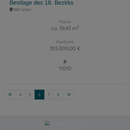
Bestlage des 18. Bezirks
1180 Wien
Fläche
2
ca. 39,43 m
Kaufpreis
355.000,00 €
11010
4
5
6
7
8